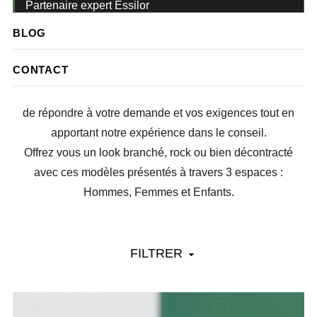
Partenaire expert Essilor
NOS MARQUES
BLOG
CONTACT
Nous vous proposons une grande variété de marques et
créateurs choisis avec soin (4000 modèles). L’objectif est
de répondre à votre demande et vos exigences tout en
apportant notre expérience dans le conseil.
Offrez vous un look branché, rock ou bien décontracté
avec ces modèles présentés à travers 3 espaces :
Hommes, Femmes et Enfants.
FILTRER