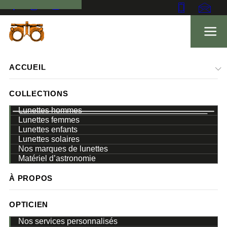
ACCUEIL
COLLECTIONS
Lunettes hommes
Lunettes femmes
Lunettes enfants
ACCUEIL
Lunettes solaires
Nos marques de lunettes
FEMME
Matériel d’astronomie
À PROPOS
OPTICIEN
Nos services personnalisés
DÉCOUVREZ