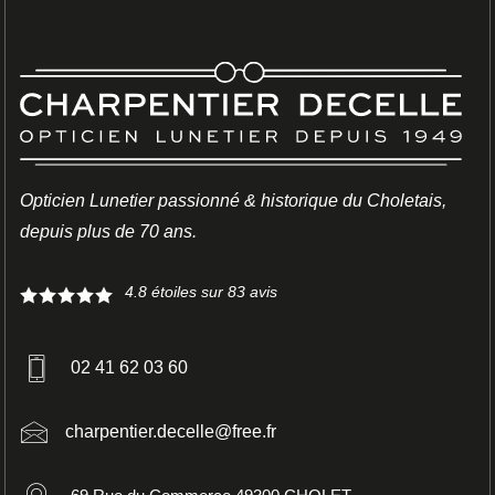
Opticien Lunetier passionné & historique du Choletais,
LUNETTES
depuis plus de 70 ans.
CUTLER AND GROSS
4.8
étoiles sur
83
avis
02 41 62 03 60
charpentier.decelle@free.fr