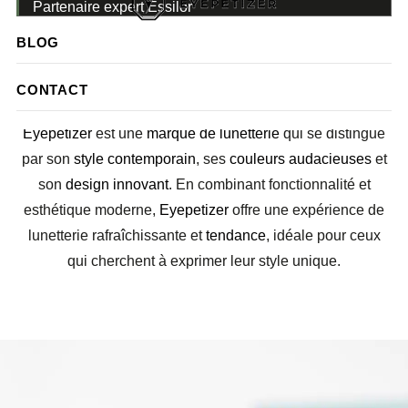
Partenaire expert Essilor
BLOG
STYLE CONTEMPORAIN, COULEURS
AUDACIEUSES ET DESIGN INNOVANT
CONTACT
Eyepetizer
est une
marque de lunetterie
qui se distingue
par son
style contemporain
, ses
couleurs audacieuses
et
son
design innovant
. En combinant fonctionnalité et
esthétique moderne,
Eyepetizer
offre une expérience de
lunetterie rafraîchissante et
tendance
, idéale pour ceux
qui cherchent à exprimer leur style unique.