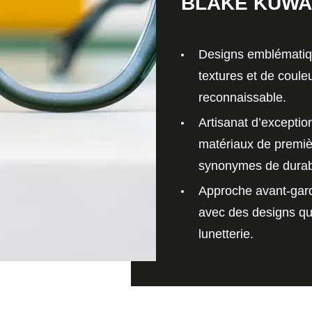
BLAKE KUWA
Designs emblémati
textures et de coule
reconnaissable.
Artisanat d’exceptio
matériaux de premiè
synonymes de durabil
Approche avant-gard
avec des designs qui
lunetterie.