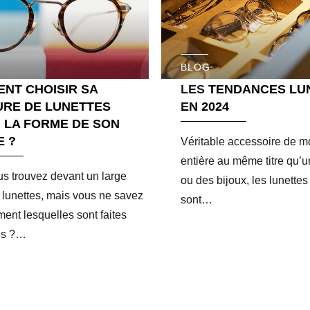
BLOG
NT CHOISIR SA
LES TENDANCES LU
RE DE LUNETTES
EN 2024
 LA FORME DE SON
E ?
Véritable accessoire de m
entière au même titre qu’
s trouvez devant un large
ou des bijoux, les lunette
 lunettes, mais vous ne savez
sont…
ment lesquelles sont faites
us ?…