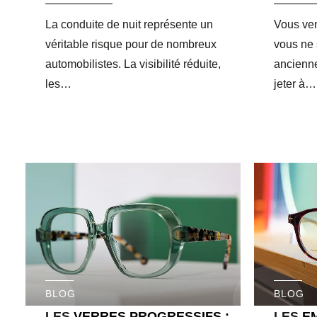
La conduite de nuit représente un
Vous ven
véritable risque pour de nombreux
vous ne 
automobilistes. La visibilité réduite,
ancienne
les…
jeter à…
BLOG
BLOG
LES VERRES PROGRESSIFS :
LES E