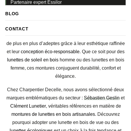
Partenaire expert Essilor
BLOG
Dans un monde où la protection de la planète est
essentielle, la mode s’engage à proposer des alternatives
CONTACT
plus durables. Parmi elles, les
lunettes en bois
séduisent
de plus en plus d’adeptes grâce à leur esthétique raffinée
et leur
conception éco-responsable
. Que ce soit pour des
lunettes de soleil en bois
homme ou des lunettes en bois
femme, ces montures conjuguent durabilité, confort et
élégance.
Chez Charpentier Decelle, nous avons sélectionné deux
marques emblématiques du secteur :
Sébastien Geslin
et
Clément Lunetier
, véritables références en matière de
montures de lunettes en bois artisanales
. Découvrez
pourquoi adopter une lunette en bois de vue ou des
lunettes écologiques
est un choix à la fois tendance et