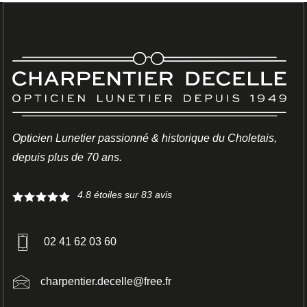
BLOG
VISION NOCTURNE : COMMENT BIEN VOIR LA NUIT
ET AU VOLANT
La conduite de nuit représente un véritable risque pour de
nombreux automobilistes. La visibilité réduite, les…
Opticien Lunetier passionné & historique du Choletais,
depuis plus de 70 ans.
4.8
étoiles sur
83
avis
02 41 62 03 60
charpentier.decelle@free.fr