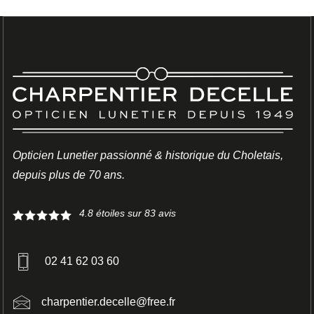
Opticien Lunetier passionné & historique du Choletais,
LUNETTES
depuis plus de 70 ans.
CUTLER AND GROSS
4.8
étoiles sur
83
avis
02 41 62 03 60
charpentier.decelle@free.fr