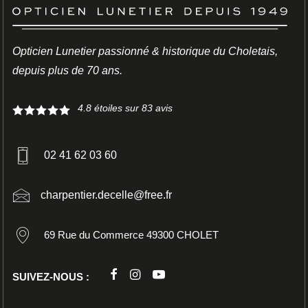
Opticien Lunetier passionné & historique du Choletais,
LUNETTES
depuis plus de 70 ans.
CUTLER AND GROSS
4.8
étoiles sur
83
avis
02 41 62 03 60
charpentier.decelle@free.fr
69 Rue du Commerce 49300 CHOLET
SUIVEZ-NOUS :