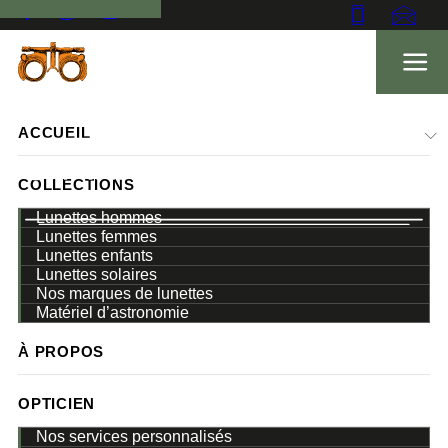
ACCUEIL
COLLECTIONS
Lunettes hommes
Lunettes femmes
Lunettes enfants
ACCUEIL
MARQUES
Lunettes solaires
Nos marques de lunettes
LUNETTES
MARYLL
Matériel d’astronomie
À PROPOS
OPTICIEN
Nos services personnalisés