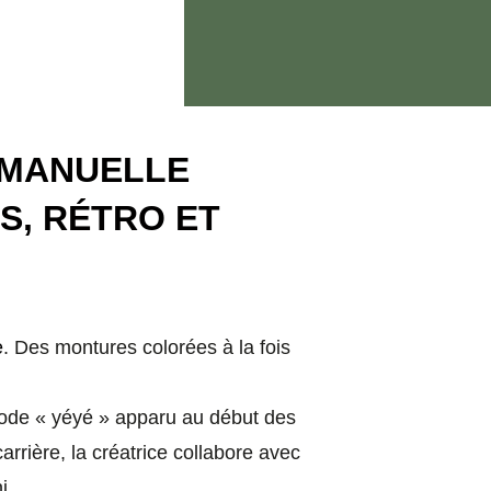
MMANUELLE
S, RÉTRO ET
e
. Des montures colorées à la fois
ode « yéyé » apparu au début des
rrière, la créatrice collabore avec
i.