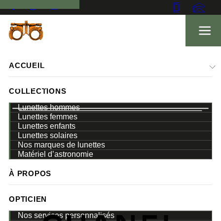
ACCUEIL
COLLECTIONS
Lunettes hommes
Lunettes femmes
Lunettes enfants
ACCUEIL
MARQUES
Lunettes solaires
Nos marques de lunettes
LUNETTES
CHANEL
Matériel d’astronomie
À PROPOS
OPTICIEN
Nos services personnalisés