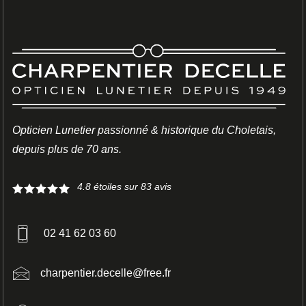
Opticien Lunetier passionné & historique du Choletais,
LUNETTES
depuis plus de 70 ans.
ROUSSILHE
4.8
étoiles sur
83
avis
02 41 62 03 60
charpentier.decelle@free.fr