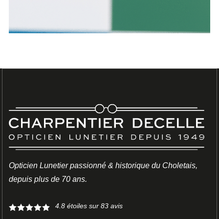
Opticien Lunetier passionné & historique du Choletais,
LUNETTES
depuis plus de 70 ans.
IZIPIZI
4.8
étoiles sur
83
avis